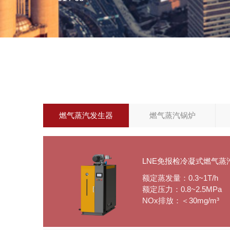
燃气蒸汽发生器
燃气蒸汽锅炉
LNE免报检冷凝式燃气蒸
额定蒸发量：0.3~1T/h
额定压力：0.8~2.5MPa
NOx排放：＜30mg/m³