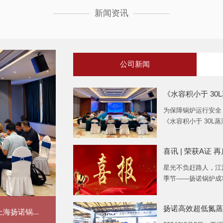
新闻资讯
公司新闻
《水容积小于 30L
为保障锅炉运行安全
《水容积小于 30L蒸
喜讯 | 荣获A证 
星光不负赶路人，江
季节——扬诺锅炉成功
扬诺高效超低氮蒸汽
海扬诺锅...