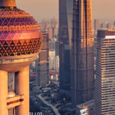
01
/
03