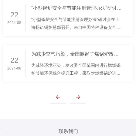
众多领域都得到了极为广泛的应用。依据所使...
“小型锅炉安全与节能注册管理办法”研讨会在上海扬诺锅...
22
“小型锅炉安全与节能注册管理办法”研讨会在上
2024-08
海扬诺锅炉总部召开。来自中国特种设备安全与
促进委员会，上海工业锅炉研究所，上海市特种
设备监督检验技术研究院，浙江省特种设备检验
技术研究院等多家企业，社会团体十余位专...
为减少空气污染，全国掀起了煤锅炉改造的热潮，扬诺在行...
22
为减轻环境污染，发改委全国范围内进行燃煤锅
2024-08
炉节能环保综合提升工程，采取对燃煤锅炉进行
改造、拆除、淘汰等，对升级改造的锅炉、国家
将划出一部分资金进行补助扶持。据悉，关于改
造补贴，每个省份的补贴额度并非固定的，而
是...
联系我们