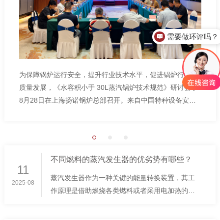
需要做环评吗？
为保障锅炉运行安全，提升行业技术水平，促进锅炉行业高
质量发展，《水容积小于 30L蒸汽锅炉技术规范》研讨会于
8月28日在上海扬诺锅炉总部召开。来自中国特种设备安全
与节能促进会，广东省特种设备检测研究院等及多家锅炉
企...
不同燃料的蒸汽发生器的优劣势有哪些？
11
蒸汽发生器作为一种关键的能量转换装置，其工
2025-08
作原理是借助燃烧各类燃料或者采用电加热的方
式，把水加热转化为蒸汽。它凭借着高效、灵活
等特性，在工业生产、商业运营以及家庭生活等